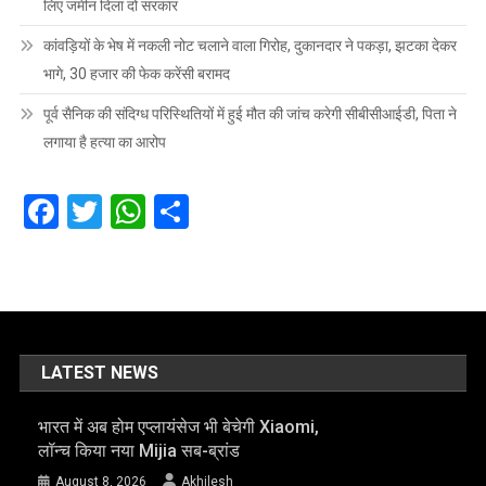
लिए जमीन दिला दो सरकार
कांवड़ियों के भेष में नकली नोट चलाने वाला गिरोह, दुकानदार ने पकड़ा, झटका देकर
भागे, 30 हजार की फेक करेंसी बरामद
पूर्व सैनिक की संदिग्ध परिस्थितियों में हुई मौत की जांच करेगी सीबीसीआईडी, पिता ने
लगाया है हत्या का आरोप
Facebook
Twitter
WhatsApp
Share
LATEST NEWS
भारत में अब होम एप्लायंसेज भी बेचेगी Xiaomi,
लॉन्च किया नया Mijia सब-ब्रांड
August 8, 2026
Akhilesh