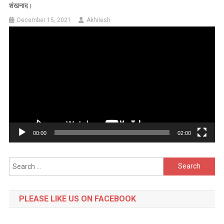
शंखनाद।
December 15, 2021
Akhilesh
Video
Player
00:00
02:00
Search
for:
PLEASE LIKE US ON FACEBOOK