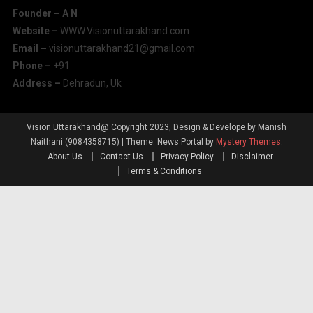
Founder – A
N
Website –
WWW.Visionuttarakhand.com
Email –
visionuttarakhand21@gmail.com
Phone –
+91
Address –
Dehradun, Uk
Vision Uttarakhand@ Copyright 2023, Design & Develope by Manish
Naithani (9084358715)
|
Theme: News Portal by
Mystery Themes
.
About Us
Contact Us
Privacy Policy
Disclaimer
Terms & Conditions