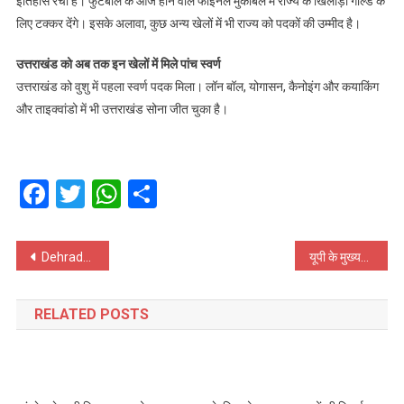
इतिहास रचा है। फुटबॉल के आज होने वाले फाइनल मुकाबले में राज्य के खिलाड़ी गोल्ड के
लिए टक्कर देंगे। इसके अलावा, कुछ अन्य खेलों में भी राज्य को पदकों की उम्मीद है।
उत्तराखंड को अब तक इन खेलों में मिले पांच स्वर्ण
उत्तराखंड को वुशु में पहला स्वर्ण पदक मिला। लॉन बॉल, योगासन, कैनोइंग और कयाकिंग
और ताइक्वांडो में भी उत्तराखंड सोना जीत चुका है।
Facebook
Twitter
WhatsApp
Share
Post
Dehradun Airport पर शुरू हुई यात्रियों के लिए नई उड़ानें, दो शहरों से जुड़ी राजधानी
यूपी के मुख्यमंत्री योगी आदित्यनाथ की भतीजी की शादी में पहुंचे कई दिग्‍गज, तस्‍वीरें आई सामने
navigation
RELATED POSTS