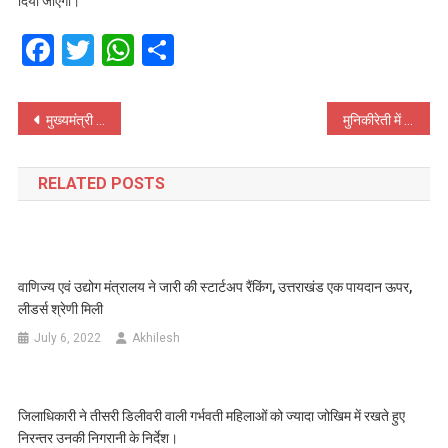
दिया जाएगा।
Facebook
Twitter
WhatsApp
Share
Post
मुख्यमंत्री धामी ने खटीमा में किया निरीक्षण, किसानों की सुनी समस्यायें।
मुनिकीरेती में होगा अंतराष्ट्रीय अदरक महोत्सव – कैबिनेट मंत्री सुबोध उनियाल
navigation
RELATED POSTS
वाणिज्य एवं उद्योग मंत्रालय ने जारी की स्टार्टअप रैंकिंग, उत्तराखंड एक पायदान ऊपर,
लीडर्स श्रेणी मिली
July 6, 2022
Akhilesh
जिलाधिकारी ने तीसरी डिलीवरी वाली गर्भवती महिलाओं को ज्यादा जोखिम में रखते हुए
निरन्तर उनकी निगरानी के निर्देश।