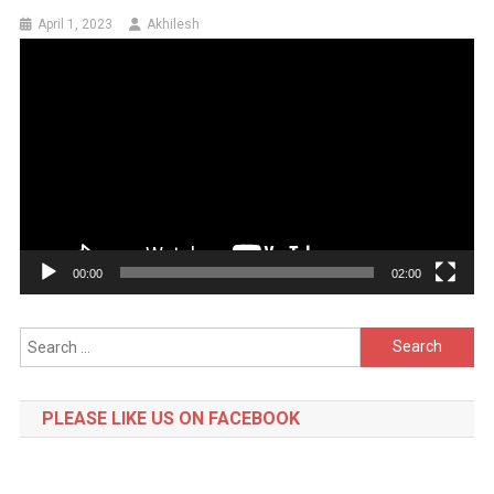
April 1, 2023
Akhilesh
Video
Player
00:00
02:00
Search
for:
PLEASE LIKE US ON FACEBOOK