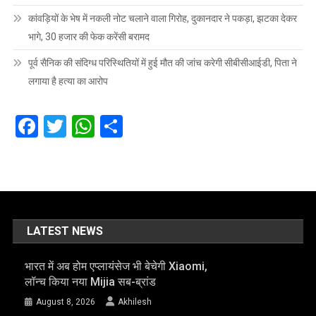
कांवड़ियों के भेष में नकली नोट चलाने वाला गिरोह, दुकानदार ने पकड़ा, झटका देकर
भागे, 30 हजार की फेक करेंसी बरामद
पूर्व सैनिक की संदिग्ध परिस्थितियों में हुई मौत की जांच करेगी सीबीसीआईडी, पिता ने
लगाया है हत्या का आरोप
Facebook
Twitter
WhatsApp
Share
LATEST NEWS
भारत में अब होम एप्लायंसेज भी बेचेगी Xiaomi,
लॉन्च किया नया Mijia सब-ब्रांड
August 8, 2026
Akhilesh