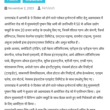
Akhilesh
November 2, 2023
उत्तराखंड में आगामी 8-9 दिसंबर को होने वाले ग्लोबल इन्वेस्टर्स समिट हेतु अहमदाबाद में
आयोजित रोड शो में मुख्यमंत्री पुष्कर सिंह धामी की उपस्थिति में 50 से अधिक उद्योग
समूहों के साथ 20 हजार करोड़ के एमओयू किए गए, जिसमें शीतल ग्रुप और कंपनी, रैंकर्स
हॉस्पिटल, जिवाया वेलनेस प्राइवेट लिमिटेड, एस्ट्रल पाइप्स, वारमोरा टाइल्स, गुजरात
अंबुजा एमकेसी इंसा इंफ्रास्ट्रक्चर लिमिटेड और अमूल शामिल हैं।
इसके अलावा, कमोडिटी ट्रेडिंग, एडी मेहता लॉजिस्टिक्स, फ्रेंड्स एंड फ्रेंड्स ग्रुप ऑफ
कंपनीज, पारेख वेंचर्स एलएलपी, वी मिलक इंटरप्राइजेज, आर्य ओशियन लॉजिस्टिक्स
पार्क, हिंदुस्तान ऑयल इंडस्ट्रीज, सुपैक इंडस्ट्रीज, श्रीजी ग्रुप, एनबी ग्रुप,
शांताकारम निगम, अपोलो ग्रुप ऑफ इंस्टीट्यूशंस, पंचकर्म होटल और रिसॉर्ट्स
(ट्राइडेंट), साबरमती विश्वविद्यालय, लीला होटल और रिसॉर्ट्स, हॉप्स हेल्थकेयर, प्राइम
फ्रेश, दत्त मोटर्स, नेक्सस इंफ्राटेक प्राइवेट लिमिटेड के साथ एमओयू किए गए।
उत्तराखंड में आगामी 8-9 दिसंबर को होने वाले ग्लोबल इन्वेस्टर्स समिट हेतु मुख्यमंत्री
पुष्कर सिंह धामी ने बुधवार को अहमदाबाद में आयोजित रोड शो में प्रतिभाग किया। इस
दौरान मुख्यमंत्री ने विभिन्न उद्योग समूहों के साथ बैठक करते हुए सभी निवेशकों को समिट
के लिए आमंत्रित भी किया।
मुख्यमंत्री पुष्कर सिंह धामी ने कहा कि उत्तराखंड ग्लोबल इन्वेस्टर्स समिट के तहत