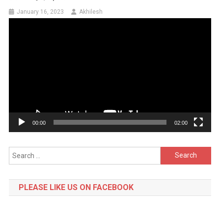
January 16, 2023
Akhilesh
Video
Player
00:00
02:00
Search
for:
PLEASE LIKE US ON FACEBOOK