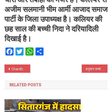
अजीम सलमानी भीम आर्मी आजाद समाज
पार्टी के जिला उपाध्यक्ष है। कलियर की
छह साल की बच्ची निदा ने दरियादिली
दिखाई है।
Facebook
Twitter
WhatsApp
Share
Post
Chardham Yatra: खाद्य विभाग ने कसी कमर, सिलिंडरों की अतिरिक्त आपूर्ति के लिए केंद्र से किया जाएगा अनुरोध
हनुमान जन्मोत्सव: मंदिरों में आज होगी विशेष पूजा, भंडारे और महाआरती का किया जाएगा आयोजन
navigation
RELATED POSTS