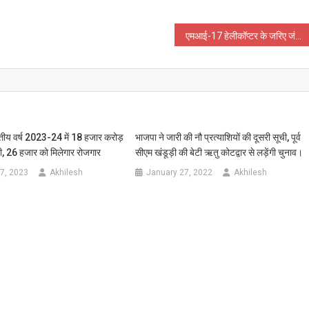
एमआई-17 हेलीकॉप्टर के जरिए जंगलों में लगी आग को बुझाने का प्रयास, चार वन कर्मियों की मौत
ित्तीय वर्ष 2023-24 में 18 हजार करोड़
भाजपा ने जारी की नौ प्रत्‍याशियों की दूसरी सूची, पूर्व
री, 26 हजार को मिलेगार रोजगार
सीएम खंडूड़ी की बेटी ऋतु कोटद्वार से लड़ेंगी चुनाव।
7, 2023
Akhilesh
January 27, 2022
Akhilesh