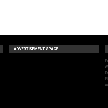
ADVERTISEMENT SPACE
F
W
E
P
A