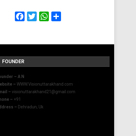
Facebook
Twitter
WhatsApp
Share
FOUNDER
ounder – A
N
ebsite –
WWW.Visionuttarakhand.com
mail –
visionuttarakhand21@gmail.com
hone –
+91
ddress –
Dehradun, Uk