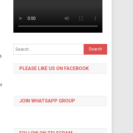
Search
for:
े
PLEASE LIKE US ON FACEBOOK
और
JOIN WHATSAPP GROUP