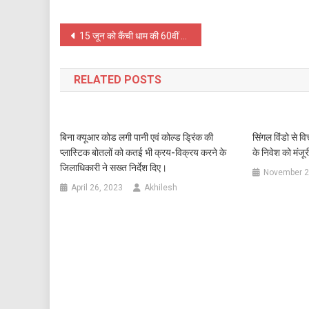
Post
15 जून को कैंची धाम की 60वीं स्थापना दिवस, पुलिस ने मेले को लेकर एक विशेष यातायात योजना बनया
navigation
RELATED POSTS
बिना क्यूआर कोड लगी पानी एवं कोल्ड ड्रिंक की
सिंगल विंडो से व
प्लास्टिक बोतलों को कतई भी क्रय-विक्रय करने के
के निवेश को मंजू
जिलाधिकारी ने सख्त निर्देश दिए।
November 2
April 26, 2023
Akhilesh