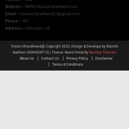
Website –
WWW.Visionuttarakhand.com
Email –
visionuttarakhand21@gmail.com
Phone –
+91
Address –
Dehradun, Uk
Vision Uttarakhand@ Copyright 2023, Design & Develope by Manish
Naithani (9084358715)
|
Theme: News Portal by
Mystery Themes
.
About Us
Contact Us
Privacy Policy
Disclaimer
Terms & Conditions