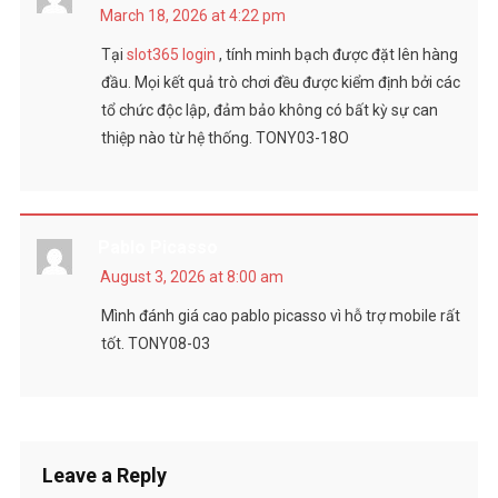
March 18, 2026 at 4:22 pm
Tại
slot365 login
, tính minh bạch được đặt lên hàng
đầu. Mọi kết quả trò chơi đều được kiểm định bởi các
tổ chức độc lập, đảm bảo không có bất kỳ sự can
thiệp nào từ hệ thống. TONY03-18O
Pablo Picasso
August 3, 2026 at 8:00 am
Mình đánh giá cao pablo picasso vì hỗ trợ mobile rất
tốt. TONY08-03
Leave a Reply