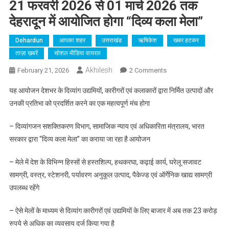
21 फरवरी 2026 से 01 मार्च 2026 तक
देहरादून में आयोजित होगा “दिव्य कला मेला”
Dehardun
आपका शहर
उत्तराखंड
ऋषिकेश
खबर हटकर
ताज़ा ख़बरें
सोशल मीडिया वायरल
Akhilesh
On
February 21, 2026
2 Comments
21
यह आयोजन देशभर के दिव्यांग उद्यमियों, कारीगरों एवं कलाकारों द्वारा निर्मित उत्पादों और
फरवरी
उनकी प्रतिभा को प्रदर्शित करने का एक महत्वपूर्ण मंच होगा
2026
से
– दिव्यांगजन सशक्तिकरण विभाग, सामाजिक न्याय एवं अधिकारिता मंत्रालय, भारत
01
सरकार द्वारा “दिव्य कला मेला” का कराया जा रहा है आयोजन
मार्च
2026
– मेले में देश के विभिन्न हिस्सों से हस्तशिल्प, हथकरघा, कढ़ाई कार्य, घरेलू सजावट
तक
सामग्री, वस्त्र, स्टेशनरी, पर्यावरण अनुकूल उत्पाद, पैकेज्ड एवं ऑर्गेनिक खाद्य सामग्री
देहरादून
उपलब्ध रहेंगे
में
आयोजित
– ऐसे मेलों के माध्यम से दिव्यांग कारीगरों एवं उद्यमियों के लिए बाजार में अब तक 23 करोड़
होगा
“दिव्य
रुपये से अधिक का व्यवसाय दर्ज किया गया है