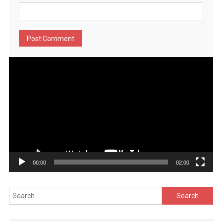
Video
Player
00:00
02:00
Search
for: