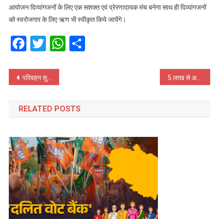
आयोजन दिव्यांगजनों के लिए एक सशक्त एवं प्रेरणादायक मंच बनेगा साथ ही दिव्यांगजनों
को स्वरोजगार के लिए ऋण भी स्वीकृत किये जायेंगे।
Facebook
Twitter
WhatsApp
Share
Post
परिवहन सुधारों में उत्तराखण्ड को बड़ी उपलब्धि, केन्द्र से ₹125 करोड़ की प्रोत्साहन राशि स्वीकृत.
5 लाख से अधिक लोगों तक पहुंचा ‘जन-जन की सरकार, जन-जन के द्वार’ अभियान
navigation
RELATED POSTS