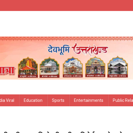
ia Viral
Education
Sports
Entertainments
Public Rel