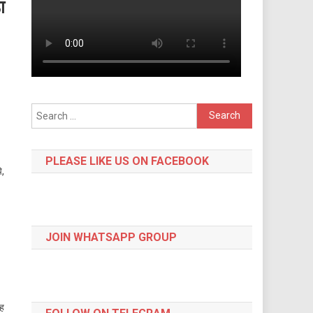
ा
Search
for:
PLEASE LIKE US ON FACEBOOK
ि,
JOIN WHATSAPP GROUP
ंह