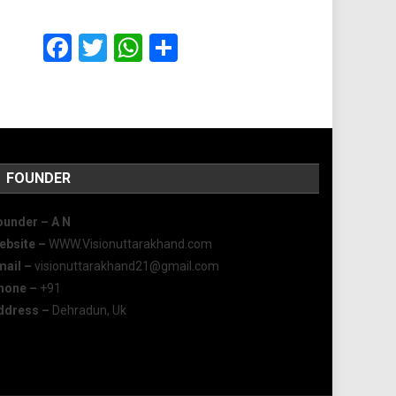
Facebook
Twitter
WhatsApp
Share
FOUNDER
ounder – A
N
ebsite –
WWW.Visionuttarakhand.com
mail –
visionuttarakhand21@gmail.com
hone –
+91
ddress –
Dehradun, Uk