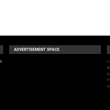
ADVERTISEMENT SPACE
F
ों
W
E
P
A