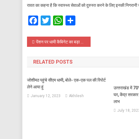
रावत का कहना है कि स्वास्थ्य सेवाओं को दुरुस्त करने के लिए इनकी निगरान
Facebook
Twitter
WhatsApp
Share
Post
पेंशन पर धामी कैबिनेट का बड़ा फैसला, छह हजार से ज्यादा कर्मचारियों को मिलेगा पुरानी पेंशन का लाभ
navigation
RELATED POSTS
जोशीमठ पहुंचे सीएम धामी, बोले- एक-एक पल की रिपोर्ट
लेने आया हूं
उत्‍तराखंड में 7
घर, केंद्र सरकार
January 12, 2023
Akhilesh
लाभ
July 18, 202