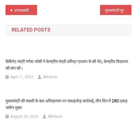
Post
उत्तरकाशी के कासला ग्राम पंचायत सोमेश्वर महादेव मंदिर के लिए 59.57 लाख व नगर पंचायत पुरोला को विकास कार्यों के लिये 58 .78लाख की वितिय स्वीकृति।
मुख्यमंत्री पुष्कर सिंह धामी ने भरत घाट में आयोजित अन्तर्राष्ट्रीय योग महोत्सव में की शिरकत, कहा .. !
navigation
RELATED POSTS
कैबिनेट मंत्री गणेश जोशी ने केन्द्रीय मंत्री धर्मेन्द्र प्रधान से की भेंट, केन्द्रीय विद्यालय
की मांग की।
April 11, 2022
Akhilesh
मुख्यमंत्री की सख्ती के बाद अतिक्रमण पर ताबड़तोड़ कार्रवाई, तीन दिन में 280 एकड़
जमीन मुक्त
August 26, 2023
Akhilesh