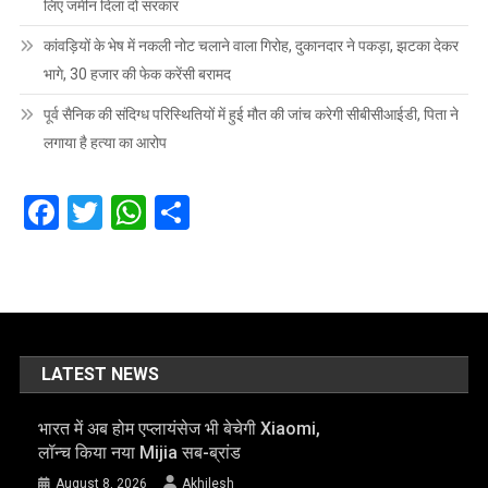
लिए जमीन दिला दो सरकार
कांवड़ियों के भेष में नकली नोट चलाने वाला गिरोह, दुकानदार ने पकड़ा, झटका देकर
भागे, 30 हजार की फेक करेंसी बरामद
पूर्व सैनिक की संदिग्ध परिस्थितियों में हुई मौत की जांच करेगी सीबीसीआईडी, पिता ने
लगाया है हत्या का आरोप
Facebook
Twitter
WhatsApp
Share
LATEST NEWS
भारत में अब होम एप्लायंसेज भी बेचेगी Xiaomi,
लॉन्च किया नया Mijia सब-ब्रांड
August 8, 2026
Akhilesh