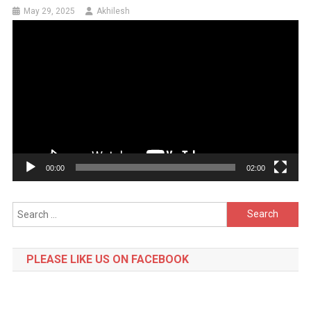
May 29, 2025
Akhilesh
Video
Player
00:00
02:00
Search
for:
PLEASE LIKE US ON FACEBOOK