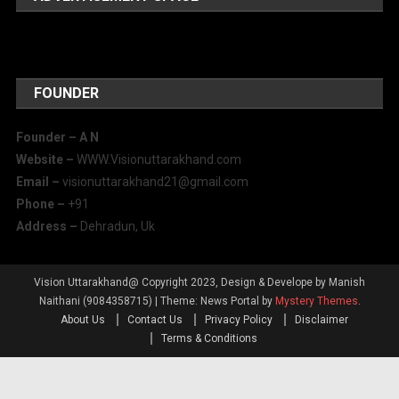
FOUNDER
Founder – A
N
Website –
WWW.Visionuttarakhand.com
Email –
visionuttarakhand21@gmail.com
Phone –
+91
Address –
Dehradun, Uk
Vision Uttarakhand@ Copyright 2023, Design & Develope by Manish
Naithani (9084358715)
|
Theme: News Portal by
Mystery Themes
.
About Us
Contact Us
Privacy Policy
Disclaimer
Terms & Conditions